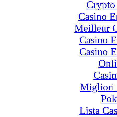
Crypto 
Casino E
Meilleur 
Casino F
Casino E
Onli
Casin
Migliori
Pok
Lista Ca