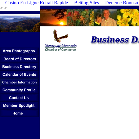
Casino En Ligne Retrait Rapide
Betting Sites
Deneme Bonusu V
< <