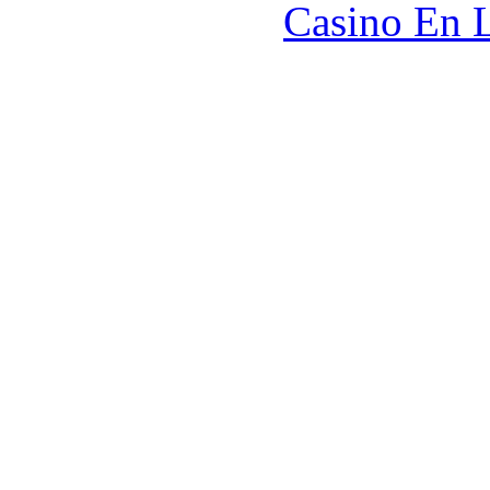
Casino En L