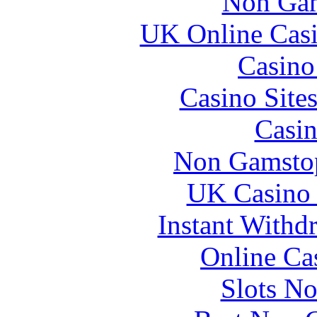
Non Gam
UK Online Cas
Casin
Casino Site
Casin
Non Gamstop
UK Casino
Instant Withd
Online Ca
Slots N